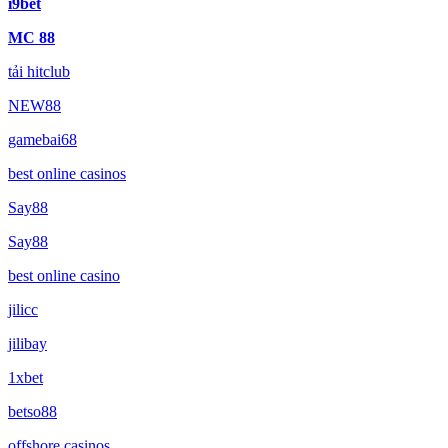
i9bet
MC 88
tải hitclub
NEW88
gamebai68
best online casinos
Say88
Say88
best online casino
jilicc
jilibay
1xbet
betso88
offshore casinos