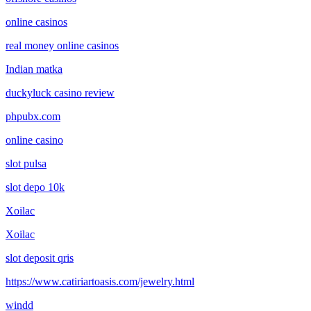
online casinos
real money online casinos
Indian matka
duckyluck casino review
phpubx.com
online casino
slot pulsa
slot depo 10k
Xoilac
Xoilac
slot deposit qris
https://www.catiriartoasis.com/jewelry.html
windd