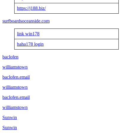
https://j188.biz/
surfboardsoceanside.com
link win178
haha178 login
baclofen
williamstown
baclofen.email
williamstown
baclofen.email
williamstown
Sunwin
Sunwin