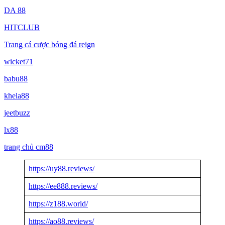
DA 88
HITCLUB
Trang cá cược bóng đá reign
wicket71
babu88
khela88
jeetbuzz
lx88
trang chủ cm88
https://uy88.reviews/
https://ee888.reviews/
https://z188.world/
https://ao88.reviews/