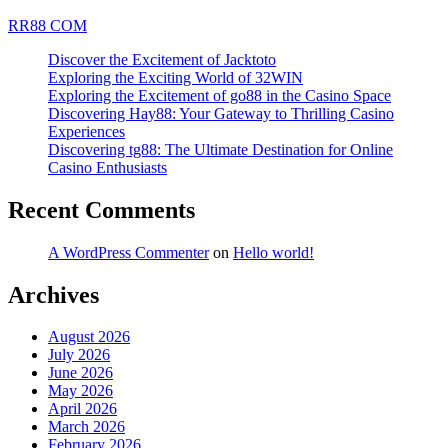
RR88 COM
Discover the Excitement of Jacktoto
Exploring the Exciting World of 32WIN
Exploring the Excitement of go88 in the Casino Space
Discovering Hay88: Your Gateway to Thrilling Casino
Experiences
Discovering tg88: The Ultimate Destination for Online
Casino Enthusiasts
Recent Comments
A WordPress Commenter
on
Hello world!
Archives
August 2026
July 2026
June 2026
May 2026
April 2026
March 2026
February 2026